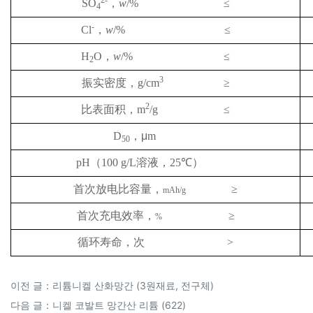
2-
SO
，
w
/%
≤
4
-
Cl
，
w
/%
≤
H
O
，
w
/%
≤
2
3
振实密度，
g/cm
≥
2
比表面积，
m
/g
≤
D
，μ
m
50
pH
（
100 g
/L
溶液，
25℃
）
首次放电比容量，
≥
mAh/g
首次充电效率，
≥
%
循环寿命，次
>
이전 글：
리튬니켈 산화망간 (3원재료, 전구체)
다음 글：
니켈 코발트 망간산 리튬 (622)