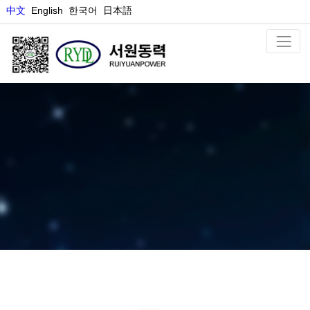
中文
E
nglish
한국어
日本語
양극재료