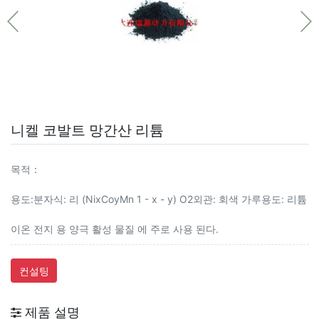
니켈 코발트 망간산 리튬
목적：
용도:분자식: 리 (NixCoyMn 1 - x - y) O2외관: 회색 가루용도: 리튬
이온 전지 용 양극 활성 물질 에 주로 사용 된다.
컨설팅
제품 설명