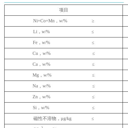
项目
Ni+Co+Mn
，
w
/%
≥
Li
，
w
/%
≤
Fe
，
w
/%
≤
Cu
，
w
/%
≤
Ca
，
w
/%
≤
Mg
，
w
/%
≤
Na
，
w
/%
≤
Zn
，
w
/%
≤
Si
，
w
/%
≤
磁性不溶物，
μg/kg
≤