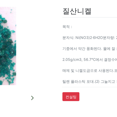
질산니켈
목적：
분자식: Ni(NO3)2·6H2O분자량
기중에서 약간 풍화된다. 물에 잘
2.05g/cm3, 56.7℃에서 결
매제 및 니켈도금으로 사용된다.포장,
틸렌 플라스틱 포대.(2) 그늘지고
컨설팅