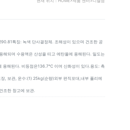
현재 위치：
HOME
>
제품 센터
>
니켈염
: 290.81특징: 녹색 단사결정체. 조해성이 있으며 건조한 공
 용해되며 수용액은 산성을 띠고 에탄올에 용해된다. 밀도는
정수에 용해된다. 비등점은136.7℃ 이며 산화성이 있다.용도: 촉
 보관, 운수:(1) 25kg(순량)외부 편직포대,내부 폴리에
 건조한 창고에 보관.