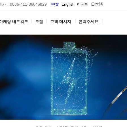
0086-411-86645829
中文
E
nglish
한국어
日本語
마케팅 네트워크
|
모집
|
고객 메시지
|
연락주세요
|