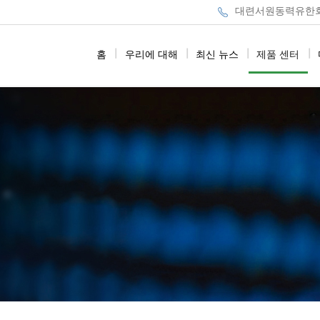
대련서원동력유한회사：
홈
|
우리에 대해
|
최신 뉴스
|
제품 센터
|