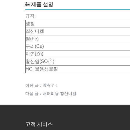
제품 설명
규격:
명칭
질산니켈
철(Fe)
구리(Cu)
아연(Zn)
2-
황산염(SO
)
4
HCl 불용성물질
이전 글：没有了！
다음 글：
배터리용 황산니켈
고객 서비스