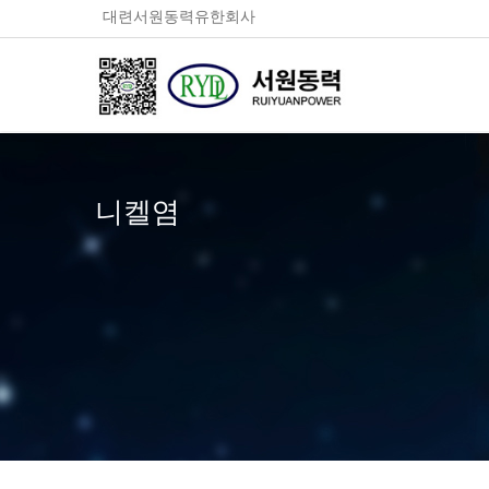
대련서원동력유한회사
니켈염